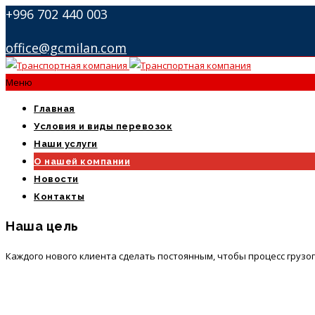
+996 702 440 003
office@gcmilan.com
Меню
Главная
Условия и виды перевозок
Наши услуги
О нашей компании
Новости
Контакты
Наша цель
Каждого нового клиента сделать постоянным, чтобы процесс грузо
Берем на себя заботы по оформлению соответствующей
документации