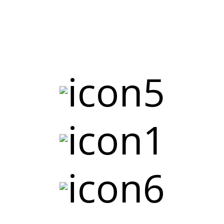
м в Кыргызстане Уполномоченным Экон
АЭС), имеет ряд преимуществ на рынк